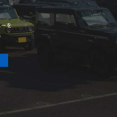
ニーを
で