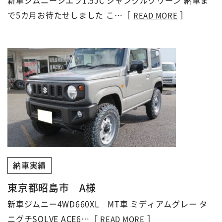
新車ジムニーシエラ1.5JC ジャングルグリーン 納車ま
で5カ月お待たせしました こ…［
］
READ MORE
納車実績
東京都昭島市 A様
新車ジムニー4WD660XL MT車 ミディアムグレー タ
ニグチSOLVE ACE6…［
］
READ MORE